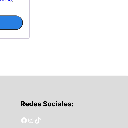
Redes Sociales:
Facebook EnarmSimulador
Instagram EnarmSimulador
TikTok EnarmSimulador