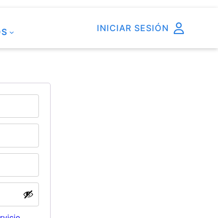
INICIAR SESIÓN
OS
rvicio
,