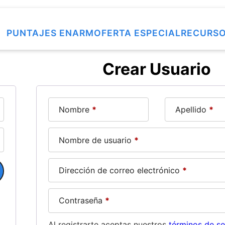
PUNTAJES ENARM
OFERTA ESPECIAL
RECURS
Crear Usuario
Nombre
*
Apellido
*
Nombre de usuario
*
Dirección de correo electrónico
*
Contraseña
*
Al registrarte aceptas nuestros
términos de se