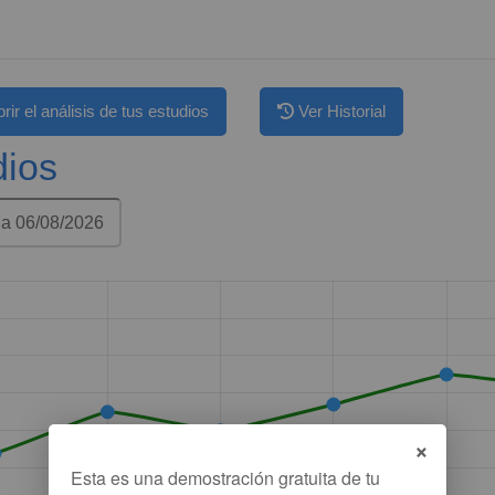
rir el análisis de tus estudios
Ver Historial
dios
×