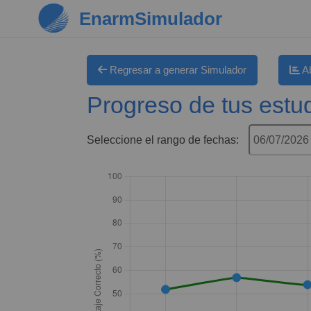
Saltar al contenido principal
EnarmSimulador
Requisitos de finalización
Regresar a generar Simulador
Ab
Progreso de tus estu
Seleccione el rango de fechas: