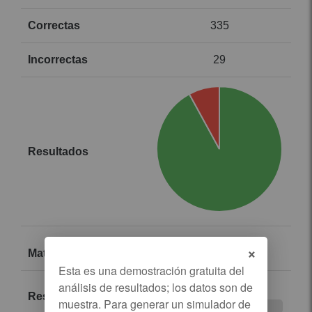
335
29
×
Neumologia
374 / 449
83.30%