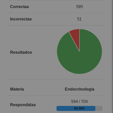
595
51
Endocrinologia
594 / 704
84.38%