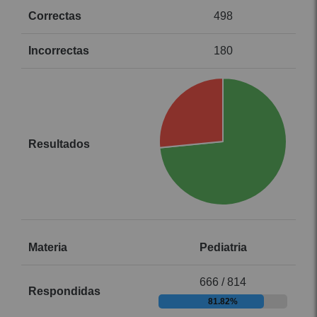
498
180
Pediatria
666 / 814
81.82%