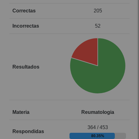
205
52
Reumatologia
364 / 453
80.35%