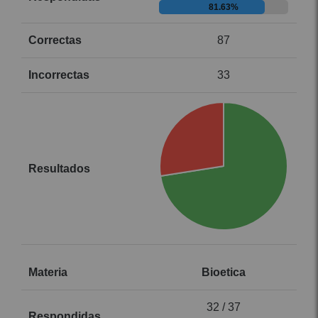
81.63%
87
33
Bioetica
32 / 37