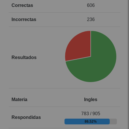
606
236
Ingles
783 / 905
86.52%