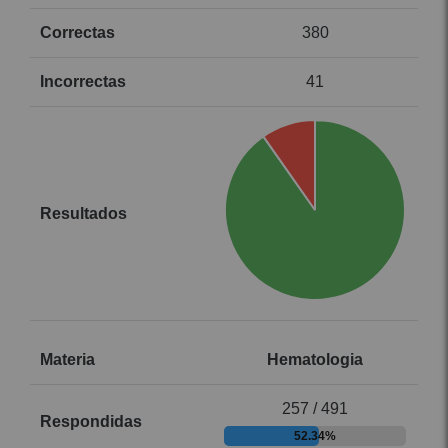
380
41
Hematologia
257 / 491
52.34%