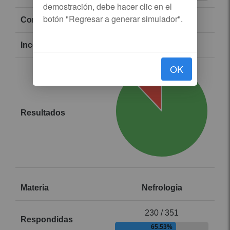
329
45
OK
Nefrologia
230 / 351
65.53%